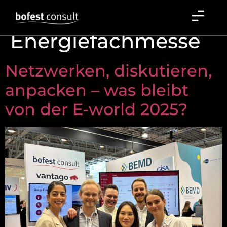
Schlagwort:
Energiefachmesse
Netzwerken, diskutieren,
anpacken – was bleibt
von der E-world 2025?