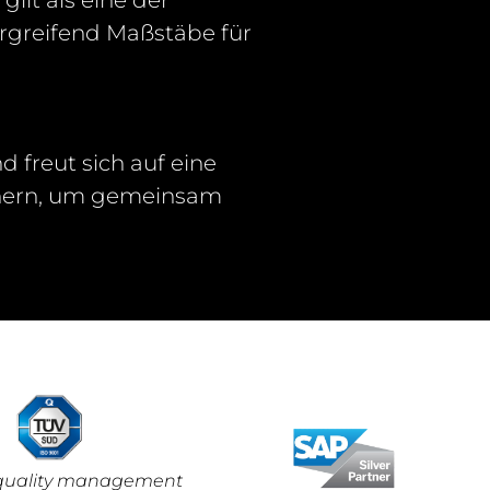
ilt als eine der
rgreifend Maßstäbe für
d freut sich auf eine
tnern, um gemeinsam
d quality management