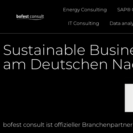
Energy Consulting
SAP® 
IT Consulting
Data analy
Sustainable Busin
am Deutschen Nac
bofest
consult
ist offizieller Branchenpart