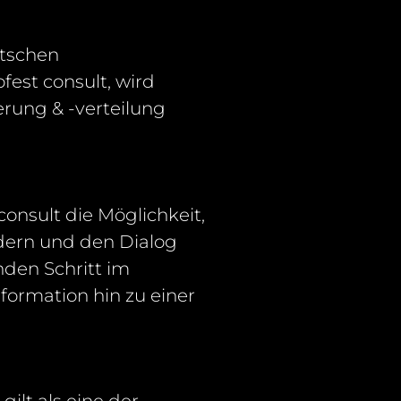
utschen
ofest
consult
, wird
rung & -verteilung
consult
die Möglichkeit,
rdern und den Dialog
nden Schritt im
formation hin zu einer