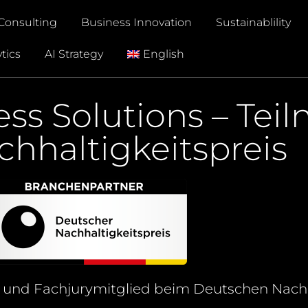
Consulting
Business Innovation
Sustainablility
tics
AI Strategy
English
ess Solutions – Tei
hhaltigkeitspreis
ner und Fachjurymitglied beim Deutschen
Nachh