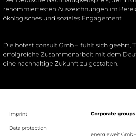
Der Deutsche Nachhaltigkeitspreis, der in di
renommiertesten
Auszeichnungen im Bereic
ökologisches und soziales Engagement.
Die
bofest
consult
GmbH fühlt sich geehrt, Te
erfolgreiche
Zusammenarbeit mit dem Deuts
eine nachhaltige Zukunft zu
gestalten.
Corporate groups
Imprint
Data protection
energieweit Gmb