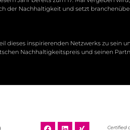
esem Jahr bereits zum 17. Mal vergeben wird, g
h der Nachhaltigkeit und setzt branchenübe
il dieses inspirierenden Netzwerks zu sein un
chen Nachhaltigkeitspreis und seinen Par
Certifie
H