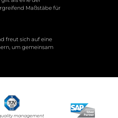
ilt als eine der
rgreifend Maßstäbe für
d freut sich auf eine
tnern, um gemeinsam
d quality management