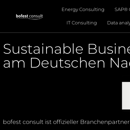
Energy Consulting
SAP® 
IT Consulting
Data analy
Sustainable Busin
am Deutschen Nac
bofest
consult
ist offizieller Branchenpart