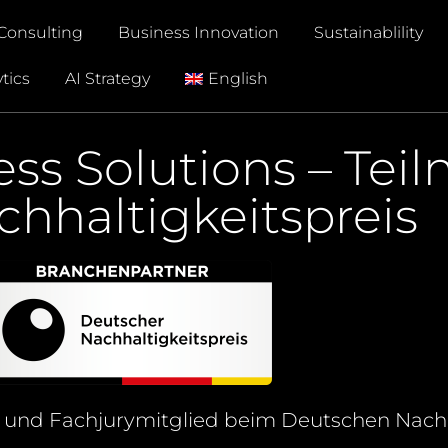
Consulting
Business Innovation
Sustainablility
tics
AI Strategy
English
ess Solutions – Tei
hhaltigkeitspreis
ner und Fachjurymitglied beim Deutschen
Nachh