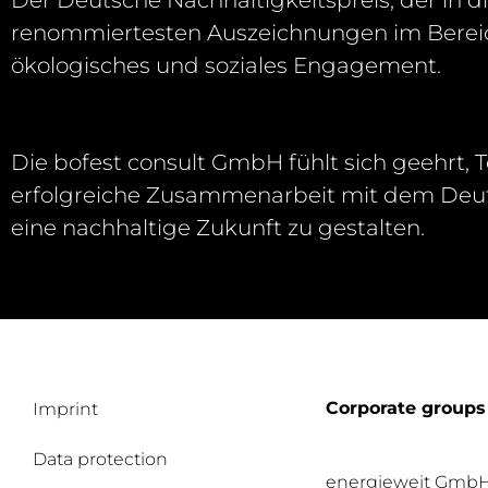
Der Deutsche Nachhaltigkeitspreis, der in di
renommiertesten
Auszeichnungen im Bereic
ökologisches und soziales Engagement.
Die
bofest
consult
GmbH fühlt sich geehrt, Te
erfolgreiche
Zusammenarbeit mit dem Deuts
eine nachhaltige Zukunft zu
gestalten.
Corporate groups
Imprint
Data protection
energieweit Gmb