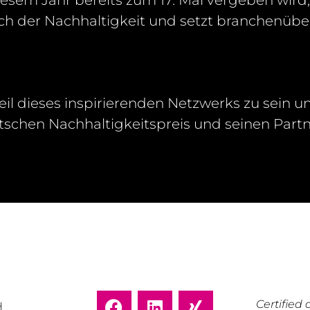
esem Jahr bereits zum 17. Mal vergeben wird, g
h der Nachhaltigkeit und setzt branchenübe
il dieses inspirierenden Netzwerks zu sein un
chen Nachhaltigkeitspreis und seinen Par
Certifie
H