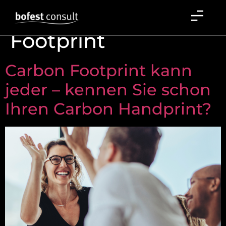
Schlagwort:
Carbon
Footprint
Carbon Footprint kann
jeder – kennen Sie schon
Ihren Carbon Handprint?