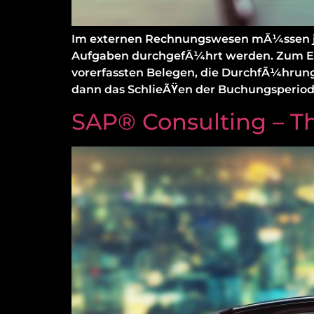
Im externen Rechnungswesen mÃ¼ssen je
Aufgaben durchgefÃ¼hrt werden. Zum En
vorerfassten Belegen, die DurchfÃ¼hrung
dann das SchlieÃŸen der Buchungsperiod
SAP® Consulting – Th