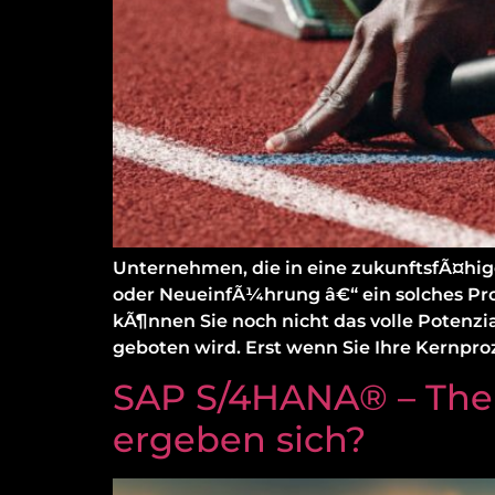
Unternehmen, die in eine zukunftsfÃ¤hig
oder NeueinfÃ¼hrung â€“ ein solches Pro
kÃ¶nnen Sie noch nicht das volle Potenz
geboten wird. Erst wenn Sie Ihre Kernpro
SAP S/4HANA® – The
ergeben sich?