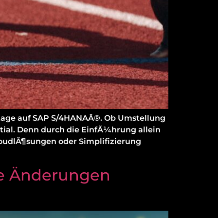
zutage auf SAP S/4HANAÂ®. Ob Umstellung
ial. Denn durch die EinfÃ¼hrung allein
loudlÃ¶sungen oder Simplifizierung
he Änderungen